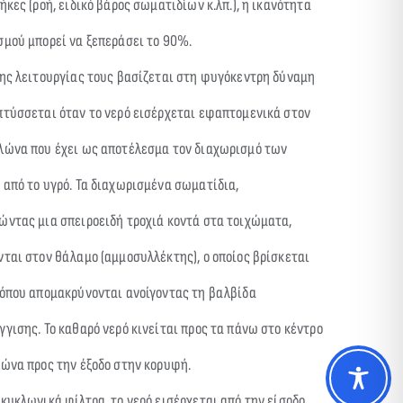
ήκες (ροή, ειδικό βάρος σωματιδίων κ.λπ.), η ικανότητα
σμού μπορεί να ξεπεράσει το 90%.
της λειτουργίας τους βασίζεται στη φυγόκεντρη δύναμη
πτύσσεται όταν το νερό εισέρχεται εφαπτομενικά στον
λώνα που έχει ως αποτέλεσμα τον διαχωρισμό των
από το υγρό. Τα διαχωρισμένα σωματίδια,
ώντας μια σπειροειδή τροχιά κοντά στα τοιχώματα,
ται στον θάλαμο (αμμοσυλλέκτης), ο οποίος βρίσκεται
 όπου απομακρύνονται ανοίγοντας τη βαλβίδα
γισης. Το καθαρό νερό κινείται προς τα πάνω στο κέντρο
λώνα προς την έξοδο στην κορυφή.
κυκλωνικά φίλτρα, το νερό εισέρχεται από την είσοδο,