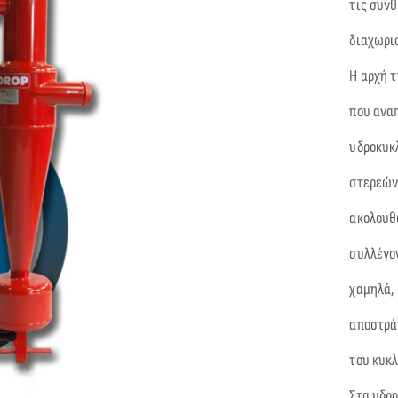
τις συνθ
διαχωρι
Η αρχή 
που ανα
υδροκυκ
στερεών 
ακολουθ
συλλέγον
χαμηλά,
αποστράγ
του κυκ
Στα υδρο