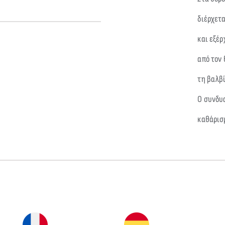
διέρχετα
και εξέρ
από τον 
τη βαλβ
Ο συνδυ
καθάρισμ